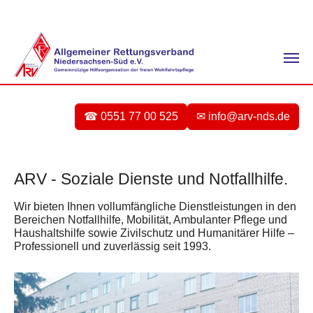
Zum Hauptinhalt springen
☎ 0551 77 00 525
✉ info@arv-nds.de
ARV - Soziale Dienste und Notfallhilfe.
Wir bieten Ihnen vollumfängliche Dienstleistungen in den
Bereichen Notfallhilfe, Mobilität, Ambulanter Pflege und
Haushaltshilfe sowie Zivilschutz und Humanitärer Hilfe –
Professionell und zuverlässig seit 1993.