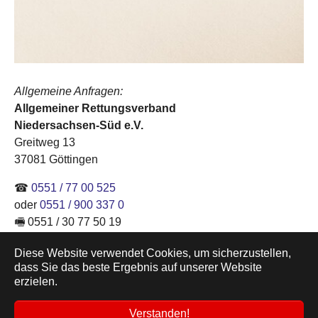
Allgemeine Anfragen:
Allgemeiner Rettungsverband
Niedersachsen-Süd e.V.
Greitweg 13
37081 Göttingen
☎
0551 / 77 00 525
oder
0551 / 900 337 0
🖷 0551 / 30 77 50 19
✉
info@arv-nds.de
Diese Website verwendet Cookies, um sicherzustellen,
dass Sie das beste Ergebnis auf unserer Website
erzielen.
© 2026 Allgemeiner Rettungsverband Niedersachsen-
Süd e.V. • Jheringstr. 66, D-37081 Göttingen • ☎ 0551 77
Verstanden!